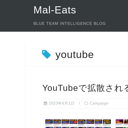
コ
Mal-Eats
ン
テ
BLUE TEAM INTELLIGENCE BLOG
ン
ツ
へ
youtube
ス
キ
ッ
プ
YouTubeで拡散
2023年6月1日
Campaign